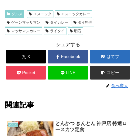
グルメ
エスニック
エスニックカレー
ゲーンマッサマン
タイカレー
タイ料理
マッサマンカレー
ライタイ
明石
シェアする
X
Facebook
はてブ
Pocket
LINE
コピー
食べ魔人
関連記事
とんかつ きんとん 神戸店 特選ロ
グルメ
ースカツ定食