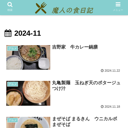
メニュー
テスト
検索
メニュー
2024-11
吉野家 牛カレー鍋膳
グルメ
2024.11.22
丸亀製麺 玉ねぎ天のポタージュ
グルメ
つけ汁
2024.11.18
まぜそば まるきん ウニカルボ
グルメ
まぜそば