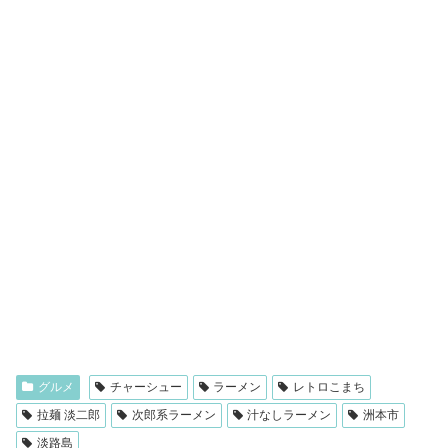
グルメ
チャーシュー
ラーメン
レトロこまち
拉麺 淡二郎
次郎系ラーメン
汁なしラーメン
洲本市
淡路島