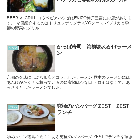
BEER ＆ GRILL コウベビアハウゼはEKIZO神戸三宮にお店がありま
す。 今回紹介するのはトリュフデミグラスVOソース パプリカと季
節の野菜のグリル
かっぱ寿司 海鮮あんかけラーメ
グルメ
ン
京都の名店にしぶち飯店とコラボしたラーメン 見本のラーメンには
あんけがたくさん載っているのに実物は少な目 トロミはなくて、あ
っさりとしたラーメンでした。
究極のハンバーグ ZEST ZEST
グルメ
ランチ
ゆめタウン徳島の近くにある究極のハンバーグ ZESTでランチを頂き