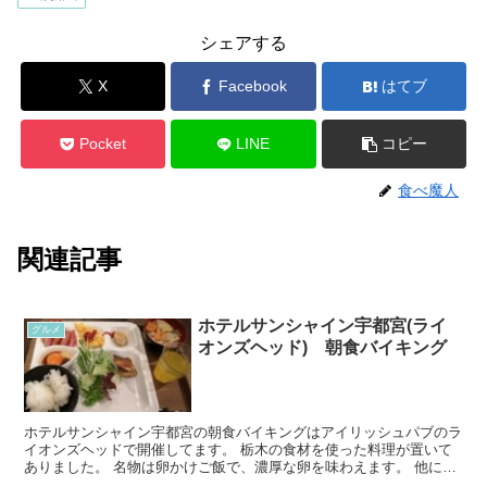
シェアする
X
Facebook
はてブ
Pocket
LINE
コピー
食べ魔人
関連記事
ホテルサンシャイン宇都宮(ライ
グルメ
オンズヘッド) 朝食バイキング
ホテルサンシャイン宇都宮の朝食バイキングはアイリッシュパブのラ
イオンズヘッドで開催してます。 栃木の食材を使った料理が置いて
ありました。 名物は卵かけご飯で、濃厚な卵を味わえます。 他には
宇都宮のベーカリー「滝乃金田屋」のパンも食べることができます。