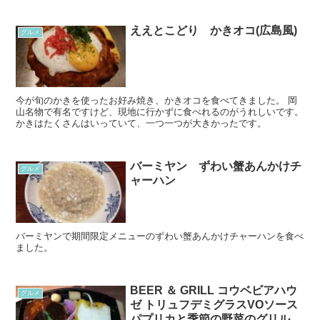
ええとこどり かきオコ(広島風)
グルメ
今が旬のかきを使ったお好み焼き、かきオコを食べてきました。 岡
山名物で有名ですけど、現地に行かずに食べれるのがうれしいです。
かきはたくさんはいっていて、一つ一つが大きかったです。
バーミヤン ずわい蟹あんかけチ
グルメ
ャーハン
バーミヤンで期間限定メニューのずわい蟹あんかけチャーハンを食べ
ました。
BEER ＆ GRILL コウベビアハウ
グルメ
ゼ トリュフデミグラスVOソース
パプリカと季節の野菜のグリル