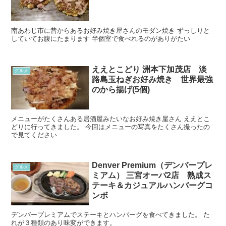
南あわじ市に昔からあるお好み焼き屋さんのモダン焼き ずっしりと
していてお腹にたまります 半個室で食べれるのがありがたい
ええとこどり 洲本下加茂店 淡
グルメ
路島玉ねぎお好み焼き 世界最強
のから揚げ(5個)
メニューがたくさんある居酒屋みたいなお好み焼き屋さん ええとこ
どりに行ってきました。 今回はメニューの写真をたくさん撮ったの
で見てください
Denver Premium（デンバープレ
グルメ
ミアム） 三宮オーパ2店 熟成ス
テーキ＆カジュアルハンバーグコ
ンボ
デンバープレミアムでステーキとハンバーグを食べてきました。 た
れが３種類のあり味変ができます。