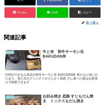
Pocket
LINE
コピー
食べ魔人
関連記事
牛と米 和牛サーモン生
グルメ
BAKUDAN丼
行列ができる人気店の和牛サーモン生 BAKUDAN丼 丼の上に赤いか
たまり、見た目のインパクトがとにかく抜群 少し食べた後はお茶漬
けで味変できます
お好み焼き 恋路 すじもだん焼
グルメ
き ミックスもだん焼き