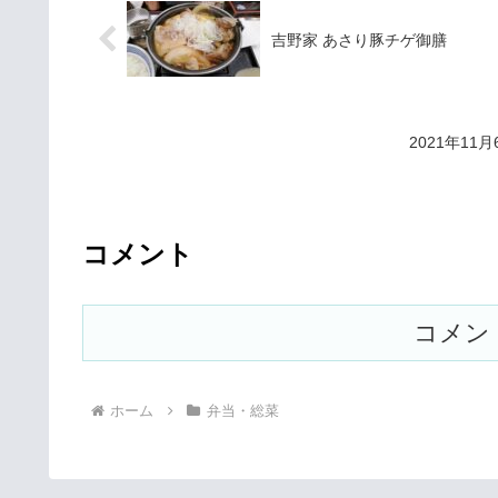
吉野家 あさり豚チゲ御膳
2021年1
コメント
コメン
ホーム
弁当・総菜