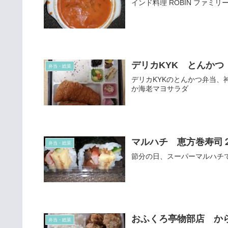
インド料理 ROBIN ファミ
デリカKYK とんか
弁当・総菜
デリカKYKのとんかつ弁当、
か海老マヨサラダ
マルハチ 恵方巻寿司
弁当・総菜
節分の日、スーパーマルハチ
おふくろ亭物部店 
弁当・総菜