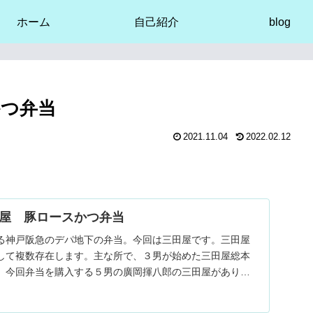
ホーム
自己紹介
blog
かつ弁当
2021.11.04
2022.02.12
屋 豚ロースかつ弁当
る神戸阪急のデパ地下の弁当。今回は三田屋です。三田屋
して複数存在します。主な所で、３男が始めた三田屋総本
、今回弁当を購入する５男の廣岡揮八郎の三田屋がありま
。僕も分裂してるなんて知らなかった。昔、店舗で食べた
か、今にな...