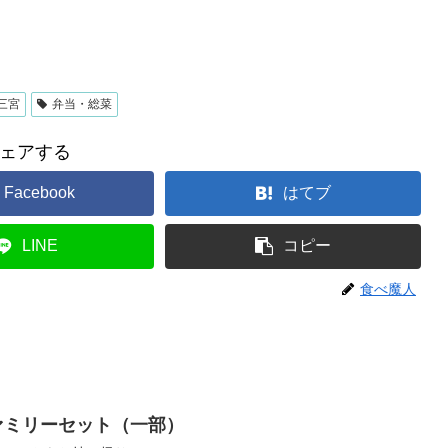
三宮
弁当・総菜
ェアする
Facebook
はてブ
LINE
コピー
食べ魔人
ファミリーセット（一部）