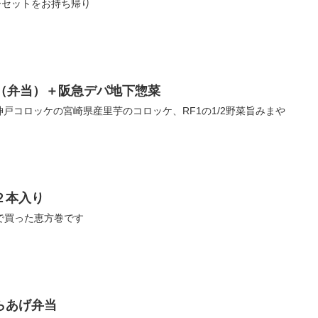
リーセットをお持ち帰り
つ（弁当）＋阪急デパ地下惣菜
神戸コロッケの宮崎県産里芋のコロッケ、RF1の1/2野菜旨みまや
２本入り
で買った恵方巻です
からあげ弁当