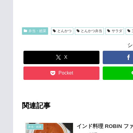
弁当・総菜
とんかつ
とんかつ弁当
サラダ
シ
X
Pocket
関連記事
インド料理 ROBIN 
弁当・総菜