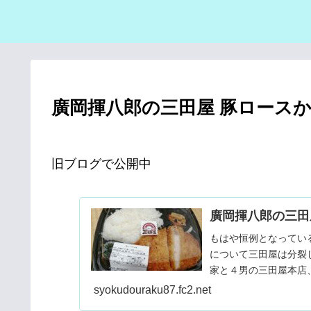
廣岡揮八郎の三田屋 豚ロース
旧ブログで公開中
廣岡揮八郎の三田
もはや恒例となってい
について三田屋は分裂
家と４男の三田屋本店
す。ややこしいですね
syokudouraku87.fc2.net
三田屋はどの三田屋なの