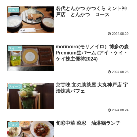
名代とんかつ かつくら ミント神
グルメ
戸店 とんかつ ロース
2024.08.29
morinoiro(モリノイロ）博多の森
スイーツ
Premium生バーム (アイ・ケイ・
ケイ株主優待2024)
2024.08.26
京甘味 文の助茶屋 大丸神戸店 宇
スイーツ
治抹茶パフェ
2024.08.24
旬彩中華 菜彩 油淋鶏ランチ
グルメ