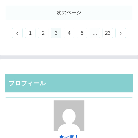
次のページ
前
次
1
2
3
4
5
…
23
へ
へ
プロフィール
食べ魔人