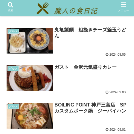
メニュー
テスト
検索
メニュー
丸亀製麵 粗挽きチーズ釜玉うど
グルメ
ん
2024.09.05
ガスト 金沢元気盛りカレー
グルメ
2024.09.03
BOILING POINT 神戸三宮店 SP
グルメ
カスタムポーク鍋 ジーパイハン
2024.09.01