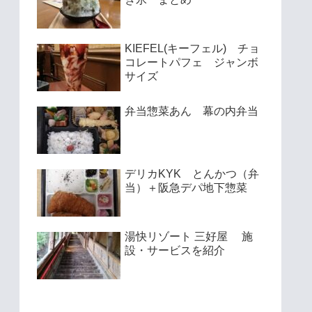
KIEFEL(キーフェル) チョ
コレートパフェ ジャンボ
サイズ
弁当惣菜あん 幕の内弁当
デリカKYK とんかつ（弁
当）＋阪急デパ地下惣菜
湯快リゾート 三好屋 施
設・サービスを紹介