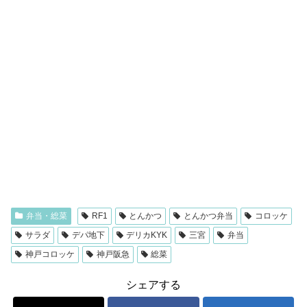
弁当・総菜
RF1
とんかつ
とんかつ弁当
コロッケ
サラダ
デパ地下
デリカKYK
三宮
弁当
神戸コロッケ
神戸阪急
総菜
シェアする