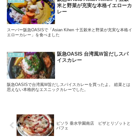
弁当・総菜
米と野菜が充実な本格イエローカ
レー
スーパー阪急OASISで「Asian Kihen 十五穀米と野菜が充実な本格イ
エローカレー」を食べました
阪急OASIS 台湾風W旨だしスパ
弁当・総菜
イスカレー
阪急OASISで台湾風W旨だしスパイスカレーを買ったよ。 総菜とは
思えない本格的なエスニックカレーでした。
ピソラ 垂水学園南店 ピザとリゾットと
パフェ