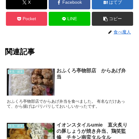
X
Facebook
はてブ
Pocket
LINE
コピー
食べ魔人
関連記事
おふくろ亭物部店 からあげ弁
弁当・総菜
当
おふくろ亭物部店でからあげ弁当を食べました。 有名なだけあっ
て、から揚げはパリパリしておいしいかったです。
イオンスタイルumie 直火炙り
弁当・総菜
の豚しょうが焼き弁当、鶏笑監
修 チキン南蛮タルタル