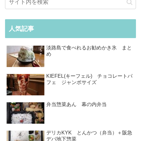
人気記事
淡路島で食べれるお勧めかき氷 まと
め
KIEFEL(キーフェル) チョコレートパ
フェ ジャンボサイズ
弁当惣菜あん 幕の内弁当
デリカKYK とんかつ（弁当）＋阪急
デパ地下惣菜