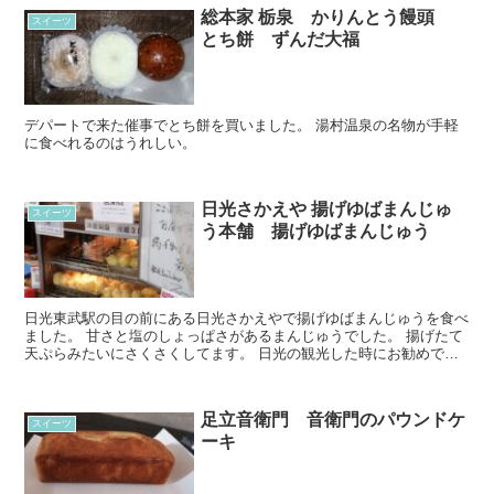
総本家 栃泉 かりんとう饅頭
スイーツ
とち餅 ずんだ大福
デパートで来た催事でとち餅を買いました。 湯村温泉の名物が手軽
に食べれるのはうれしい。
日光さかえや 揚げゆばまんじゅ
スイーツ
う本舗 揚げゆばまんじゅう
日光東武駅の目の前にある日光さかえやで揚げゆばまんじゅうを食べ
ました。 甘さと塩のしょっぱさがあるまんじゅうでした。 揚げたて
天ぷらみたいにさくさくしてます。 日光の観光した時にお勧めで
す。
足立音衛門 音衛門のパウンドケ
スイーツ
ーキ