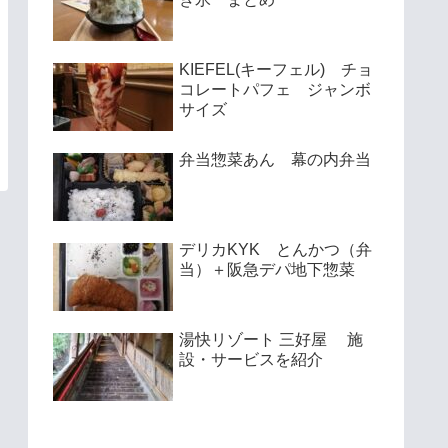
KIEFEL(キーフェル) チョ
コレートパフェ ジャンボ
サイズ
弁当惣菜あん 幕の内弁当
デリカKYK とんかつ（弁
当）＋阪急デパ地下惣菜
湯快リゾート 三好屋 施
設・サービスを紹介