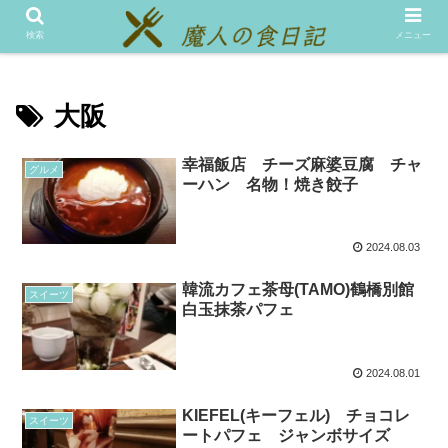
メニュー
テスト
検索
メニュー
大阪
幸福飯店 チーズ麻婆豆腐 チャ
グルメ
ーハン 名物！焼き餃子
2024.08.03
韓流カフェ茶母(TAMO)鶴橋別館
スイーツ
白玉抹茶パフェ
2024.08.01
KIEFEL(キーフェル) チョコレ
スイーツ
ートパフェ ジャンボサイズ