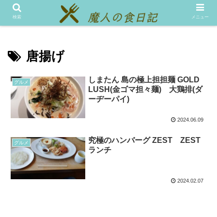
メニュー
テスト
検索
メニュー
唐揚げ
しまたん 島の極上担担麺 GOLD
グルメ
LUSH(金ゴマ担々麺) 大鶏排(ダ
ーヂーパイ)
2024.06.09
究極のハンバーグ ZEST ZEST
グルメ
ランチ
2024.02.07